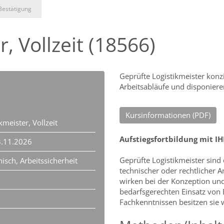
Bestätigung
, Vollzeit (18566)
Geprüfte Logistikmeister konzi
Arbeitsabläufe und disponiere
Kursinformationen (PDF)
kmeister, Vollzeit
Aufstiegsfortbildung mit IH
3.11.2026
Geprüfte Logistikmeister sind q
isch, Arbeitssicherheit
technischer oder rechtlicher 
wirken bei der Konzeption und
bedarfsgerechten Einsatz von 
Fachkenntnissen besitzen sie 