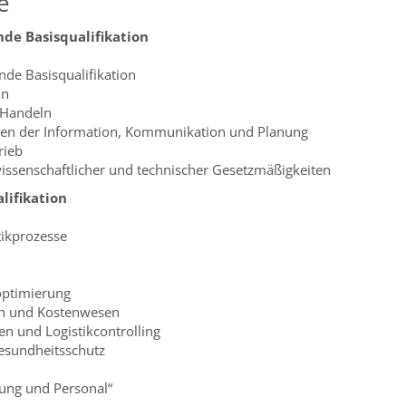
e
nde Basisqualifikation
nde Basisqualifikation
ln
s Handeln
n der Information, Kommunikation und Planung
rieb
issenschaftlicher und technischer Gesetzmäßigkeiten
lifikation
tikprozesse
optimierung
on und Kostenwesen
en und Logistikcontrolling
esundheitsschutz
ung und Personal“