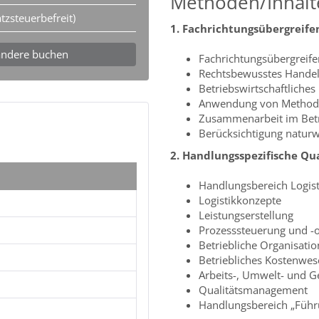
Methoden/Inhalt
tzsteuerbefreit)
1. Fachrichtungsübergreife
andere buchen
Fachrichtungsübergreife
Rechtsbewusstes Hande
Betriebswirtschaftliche
Anwendung von Methode
Zusammenarbeit im Bet
Berücksichtigung naturw
2. Handlungsspezifische Qua
Handlungsbereich Logis
Logistikkonzepte
Leistungserstellung
Prozesssteuerung und -
Betriebliche Organisati
Betriebliches Kostenwes
Arbeits-, Umwelt- und G
Qualitätsmanagement
Handlungsbereich „Führ