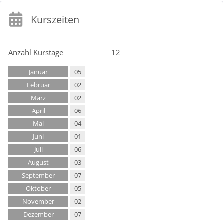
Kurszeiten
Anzahl Kurstage
12
Januar
05
Februar
02
März
02
April
06
Mai
04
Juni
01
Juli
06
August
03
September
07
Oktober
05
November
02
Dezember
07