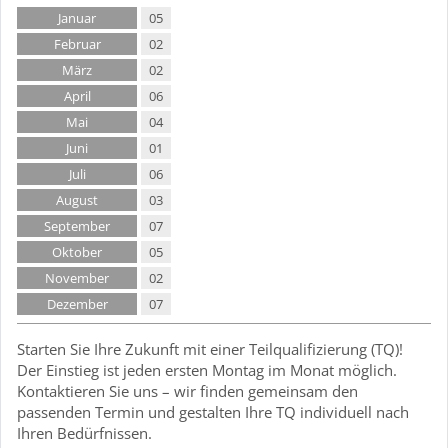
Januar
05
Februar
02
März
02
April
06
Mai
04
Juni
01
Juli
06
August
03
September
07
Oktober
05
November
02
Dezember
07
Starten Sie Ihre Zukunft mit einer Teilqualifizierung (TQ)!
Der Einstieg ist jeden ersten Montag im Monat möglich.
Kontaktieren Sie uns – wir finden gemeinsam den
passenden Termin und gestalten Ihre TQ individuell nach
Ihren Bedürfnissen.