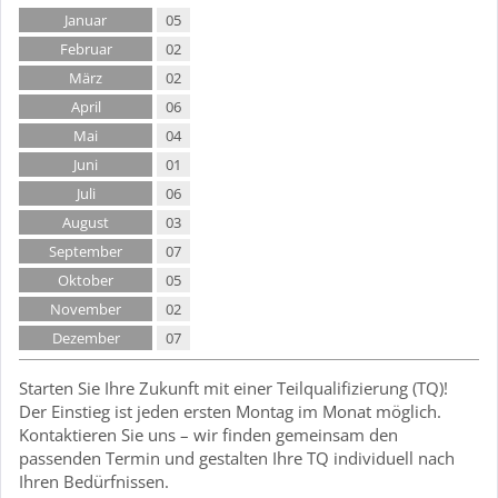
Januar
05
Februar
02
März
02
April
06
Mai
04
Juni
01
Juli
06
August
03
September
07
Oktober
05
November
02
Dezember
07
Starten Sie Ihre Zukunft mit einer Teilqualifizierung (TQ)!
Der Einstieg ist jeden ersten Montag im Monat möglich.
Kontaktieren Sie uns – wir finden gemeinsam den
passenden Termin und gestalten Ihre TQ individuell nach
Ihren Bedürfnissen.