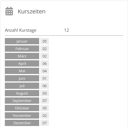
Kurszeiten
Anzahl Kurstage
12
Januar
05
Februar
02
März
02
April
06
Mai
04
Juni
01
Juli
06
August
03
September
07
Oktober
05
November
02
Dezember
07