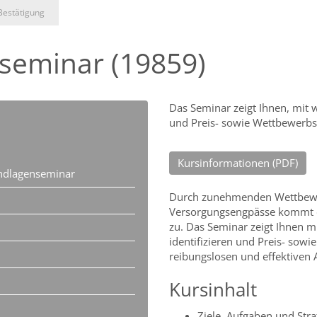
Bestätigung
seminar (19859)
Das Seminar zeigt Ihnen, mit 
und Preis- sowie Wettbewerbsv
Kursinformationen (PDF)
undlagenseminar
Durch zunehmenden Wettbewer
Versorgungsengpässe kommt de
zu. Das Seminar zeigt Ihnen m
identifizieren und Preis- sowi
reibungslosen und effektiven A
Kursinhalt
Ziele, Aufgaben und Stra