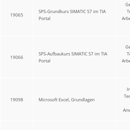
Ge
SPS-Grundkurs SIMATIC S7 im TIA
T
19065
Portal
Arb
Ge
SPS-Aufbaukurs SIMATIC S7 im TIA
T
19066
Portal
Arb
I
Te
19098
Microsoft Excel, Grundlagen
An