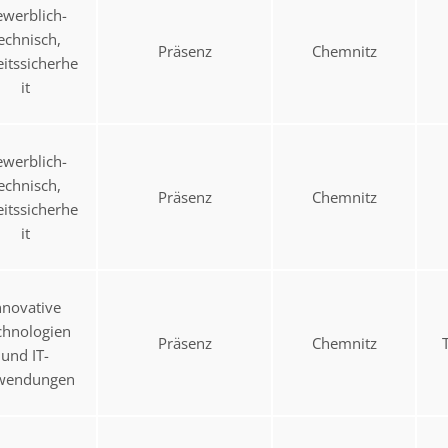
werblich-
echnisch,
Präsenz
Chemnitz
eitssicherhe
it
werblich-
echnisch,
Präsenz
Chemnitz
eitssicherhe
it
nnovative
chnologien
Präsenz
Chemnitz
und IT-
wendungen