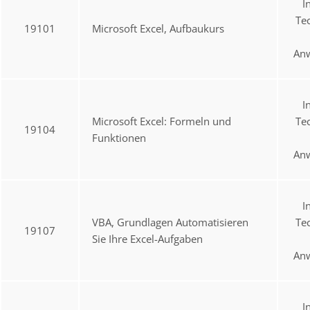
I
Te
19101
Microsoft Excel, Aufbaukurs
An
I
Microsoft Excel: Formeln und
Te
19104
Funktionen
An
I
VBA, Grundlagen Automatisieren
Te
19107
Sie Ihre Excel-Aufgaben
An
I