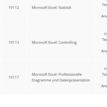
Te
19112
Microsoft Excel: Statistik
An
I
Te
19113
Microsoft Excel: Controlling
An
I
Microsoft Excel: Professionelle
Te
19117
Diagramme und Datenpräsentation
An