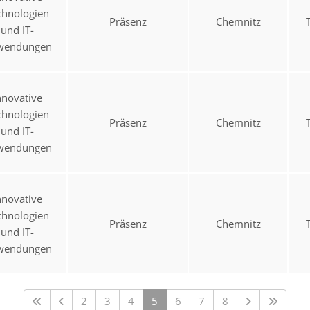
chnologien
Präsenz
Chemnitz
und IT-
wendungen
nnovative
chnologien
Präsenz
Chemnitz
und IT-
wendungen
nnovative
chnologien
Präsenz
Chemnitz
und IT-
wendungen
2
3
4
5
6
7
8