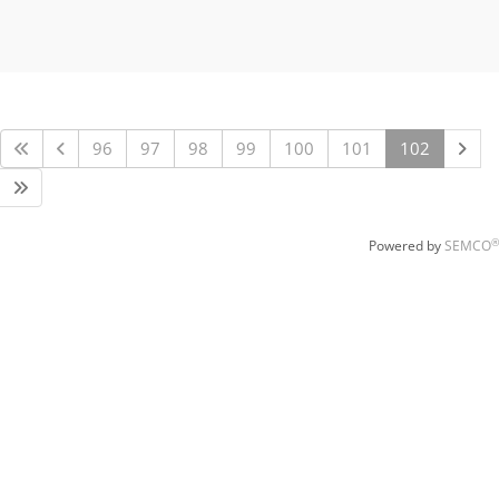
96
97
98
99
100
101
102
®
Powered by
SEMCO