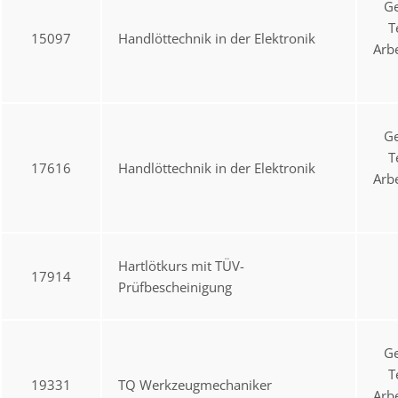
Ge
T
15097
Handlöttechnik in der Elektronik
Arb
Ge
T
17616
Handlöttechnik in der Elektronik
Arb
Hartlötkurs mit TÜV-
17914
Prüfbescheinigung
Ge
T
19331
TQ Werkzeugmechaniker
Arb