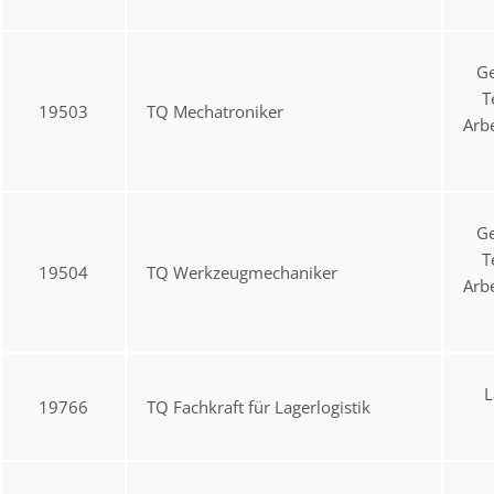
Ge
T
19503
TQ Mechatroniker
Arb
Ge
T
19504
TQ Werkzeugmechaniker
Arb
L
19766
TQ Fachkraft für Lagerlogistik