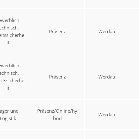
werblich-
echnisch,
Präsenz
Werdau
eitssicherhe
it
werblich-
echnisch,
Präsenz
Werdau
eitssicherhe
it
ager und
Präsenz/Online/hy
Werdau
Logistik
brid