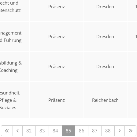
echt und
Präsenz
Dresden
tenschutz
nagement
Präsenz
Dresden
d Führung
sbildung &
Präsenz
Dresden
Coaching
sundheit,
Pflege &
Präsenz
Reichenbach
Soziales
82
83
84
85
86
87
88